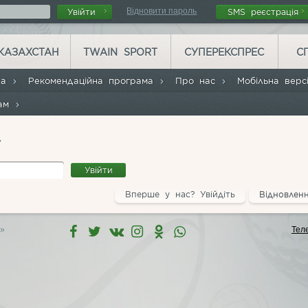
Відновити пароль
Увійти
SMS реєстрація
КАЗАХСТАН
TWAIN SPORT
СУПЕРЕКСПРЕС
С
ла
Рекомендаційна програма
Про нас
Мобільна вер
рам
у
Вперше у нас? Увійдіть
Відновлен
s»
Тел