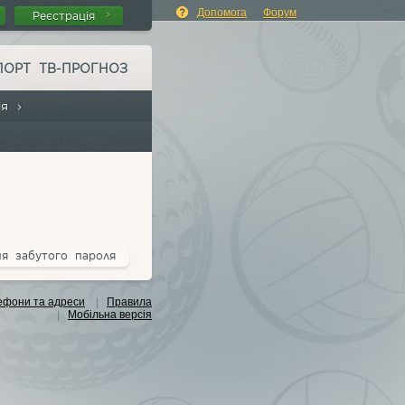
Допомога
Форум
Реєстрація
ПОРТ ТВ-ПРОГНОЗ
сія
ня забутого пароля
ефони та адреси
|
Правила
|
Мобільна версія