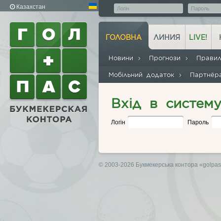
Казахстан
ГОЛОВНА
ЛИНИЯ
LIVE!
Новини
Прогнози
Прави
Мобільний додаток
Партнё
Вхід в систем
Логін
Пароль
© 2003-2026 Букмекерська контора
«golpa