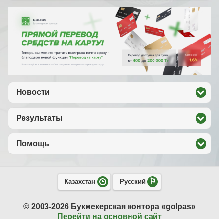
Новости
click to expand contents
Результаты
click to expand contents
Помощь
click to expand contents
Казахстан
Русский
© 2003-2026 Букмекерская контора «golpas»
Перейти на основной сайт